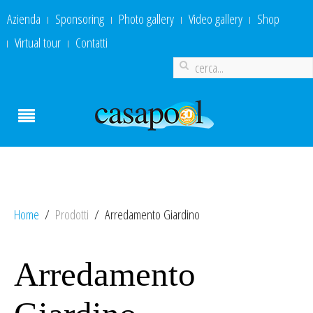
Azienda
Sponsoring
Photo gallery
Video gallery
Shop
Virtual tour
Contatti
Home
Prodotti
Arredamento Giardino
Arredamento